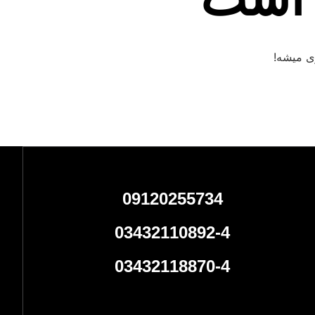
ه است
ی میشه!
09120255734
03432110892-4
03432118870-4